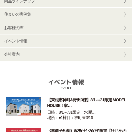
商品ラインナップ
住まいの実例集
お客様の声
イベント情報
会社案内
イベント情報
EVENT
【東根市神町&野田3棟】8/1～/31限定 MODEL
HOUSE！家…
日時：8/1～/31限定 水曜…
場所：●1棟目：神町東3/16…
《事前予約制》8/25(土)･26(日)限定【はじめの