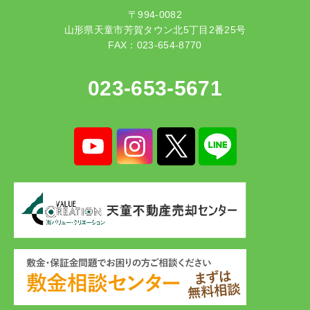
〒994-0082
山形県天童市芳賀タウン北5丁目2番25号
FAX：023-654-8770
023-653-5671