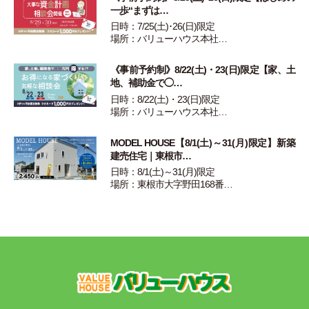
一歩“まずは…
日時：7/25(土)･26(日)限定
場所：バリューハウス本社…
《事前予約制》8/22(土)・23(日)限定【家、土
地、補助金で◯…
日時：8/22(土)・23(日)限定
場所：バリューハウス本社…
MODEL HOUSE【8/1(土)～31(月)限定】新築
建売住宅｜東根市…
日時：8/1(土)～31(月)限定
場所：東根市大字野田168番…