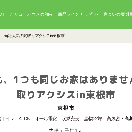
OP
バリューハウスの強み
商品ラインナップ
住まいの実例
。当社人気の間取りアクシスin東根市
も、1つも同じお家はありませ
取りアクシスin東根市
東根市
階トイレ
4LDK
オール電化
収納充実
建物32坪
高気密・高
夫婦＋子供1人