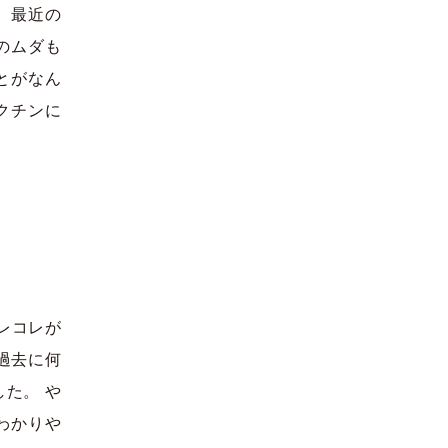
、最近の
のムダも
とがなん
クチンに
レコレが
過去に何
た。 や
わかりや