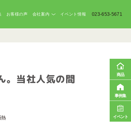
集
お客様の声
会社案内
イベント情報
023-653-5671
商品
ん。当社人気の間
事例集
イベント
断熱