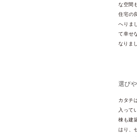
な空間
住宅の
へりま
て幸せ
なりま
選びや
カタチ
入って
棟も建
はり、