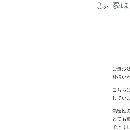
ご無沙
皆様い
こちら
してい
気密性
とても
できま