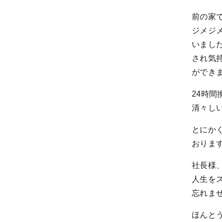
前の家
ジメジ
いまし
され気
ができ
24時
清々し
とにか
おりま
社長様
人生を
忘れま
ほんと