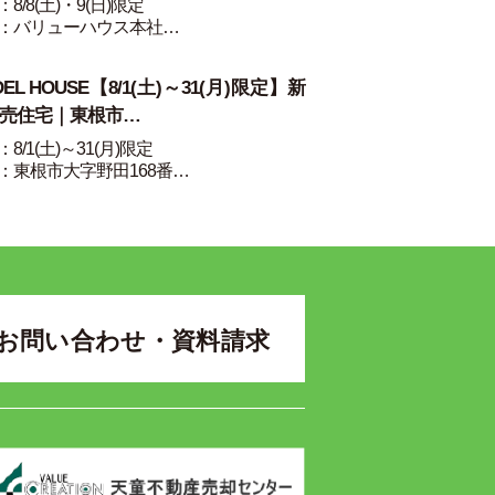
8/8(土)・9(日)限定
：バリューハウス本社…
DEL HOUSE【8/1(土)～31(月)限定】新
売住宅｜東根市…
8/1(土)～31(月)限定
：東根市大字野田168番…
お問い合わせ・資料請求