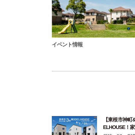
イベント情報
【東根市神町&野
ELHOUSE！