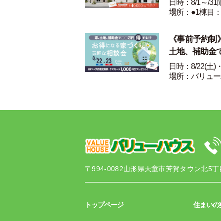
日時：8/1～/3
場所：●1棟目：
《事前予約制》8
土地、補助金
日時：8/22(土)
場所：バリュー
〒994-0082
山形県天童市芳賀タウン北5丁目
トップページ
住まいの