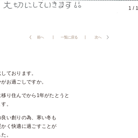
1
/
前へ
一覧に戻る
次へ
汰しております。
かがお過ごしですか。
に移り住んでから1年がたとうと
ます。
の良い創りの為、寒い冬も
暖かく快適に過ごすことが
した。