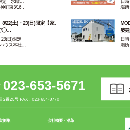
1限定 水曜…
日時：
神町東3/16…
場所
/22(土)・23(日)限定【家、
MO
で◯…
築建
・23(日)限定
日時：
ハウス本社…
場所
023-653-5671
2番25号
FAX：023-654-8770
実例集
会社概要・沿革