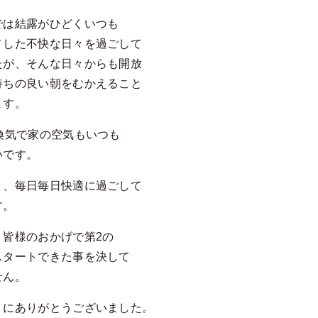
では結露がひどくいつも
メした不快な日々を過ごして
たが、そんな日々からも開放
持ちの良い朝をむかえること
ます。
間換気で家の空気もいつも
いです。
く、毎日毎日快適に過ごして
す。
、皆様のおかげで第2の
スタートできた事を決して
せん。
うにありがとうございました。