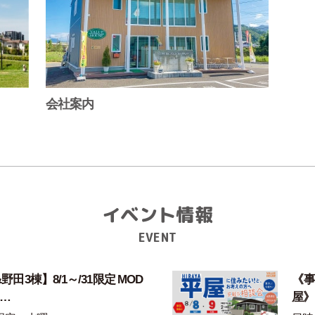
会社案内
イベント情報
EVENT
田3棟】8/1～/31限定 MOD
《事
家…
屋》