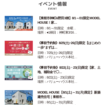
イベント情報
EVENT
【東根市神町&野田3棟】8/1～/31限定 MODEL
HOUSE！家…
日時：8/1～/31限定 水曜…
場所：●1棟目：神町東3/16…
《事前予約制》8/25(土)･26(日)限定【はじめの
一歩“まずは…
日時：7/25(土)･26(日)限定
場所：バリューハウス本社…
《事前予約制》8/22(土)・23(日)限定【家、土
地、補助金で◯…
日時：8/22(土)・23(日)限定
場所：バリューハウス本社…
MODEL HOUSE【8/1(土)～31(月)限定】新築
建売住宅｜東根市…
日時：8/1(土)～31(月)限定