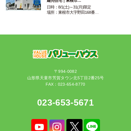
建売住宅｜東根市…
日時：8/1(土)～31(月)限定
場所：東根市大字野田168番…
〒994-0082
山形県天童市芳賀タウン北5丁目2番25号
FAX：023-654-8770
023-653-5671