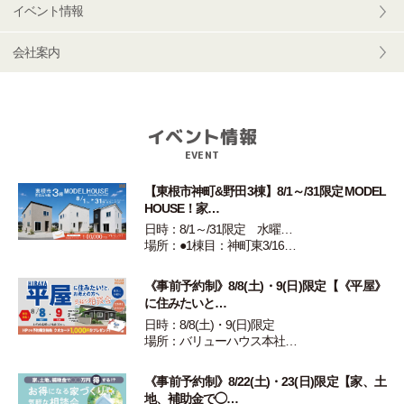
イベント情報
会社案内
イベント情報
EVENT
【東根市神町&野田3棟】8/1～/31限定 MODEL
HOUSE！家…
日時：8/1～/31限定 水曜…
場所：●1棟目：神町東3/16…
《事前予約制》8/8(土)・9(日)限定【《平屋》
に住みたいと…
日時：8/8(土)・9(日)限定
場所：バリューハウス本社…
《事前予約制》8/22(土)・23(日)限定【家、土
地、補助金で◯…