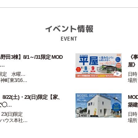
イベント情報
EVENT
田3棟】8/1～/31限定 MOD
《事
家…
屋》
1限定 水曜…
日時：
神町東3/16…
場所
/22(土)・23(日)限定【家、
MO
で◯…
築建
・23(日)限定
日時：
ハウス本社…
場所