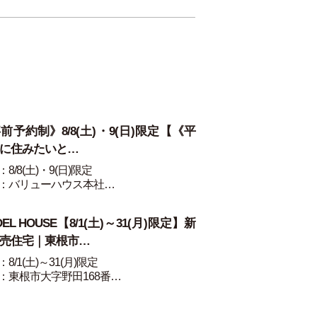
前予約制》8/8(土)・9(日)限定【《平
に住みたいと…
8/8(土)・9(日)限定
：バリューハウス本社…
DEL HOUSE【8/1(土)～31(月)限定】新
売住宅｜東根市…
8/1(土)～31(月)限定
：東根市大字野田168番…