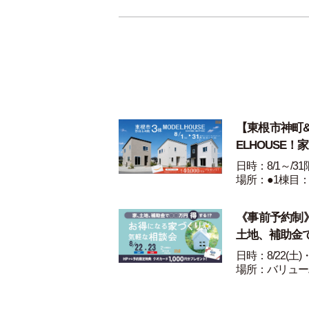
【東根市神町&野
ELHOUSE！
日時：8/1～/3
場所：●1棟目：
《事前予約制》8
土地、補助金
日時：8/22(土)
場所：バリュー