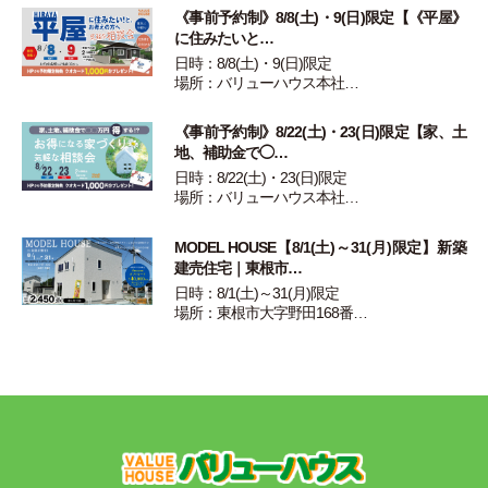
《事前予約制》8/8(土)・9(日)限定【《平屋》
に住みたいと…
日時：8/8(土)・9(日)限定
場所：バリューハウス本社…
《事前予約制》8/22(土)・23(日)限定【家、土
地、補助金で◯…
日時：8/22(土)・23(日)限定
場所：バリューハウス本社…
MODEL HOUSE【8/1(土)～31(月)限定】新築
建売住宅｜東根市…
日時：8/1(土)～31(月)限定
場所：東根市大字野田168番…