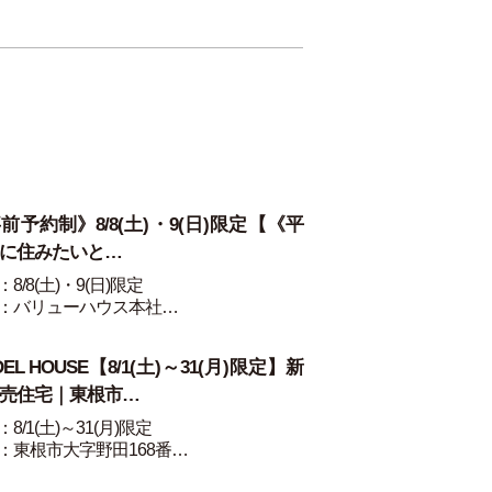
前予約制》8/8(土)・9(日)限定【《平
に住みたいと…
8/8(土)・9(日)限定
：バリューハウス本社…
DEL HOUSE【8/1(土)～31(月)限定】新
売住宅｜東根市…
8/1(土)～31(月)限定
：東根市大字野田168番…