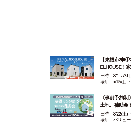
【東根市神町&野
ELHOUSE！
日時：8/1～/3
場所：●1棟目：
《事前予約制》8
土地、補助金
日時：8/22(土)
場所：バリュー