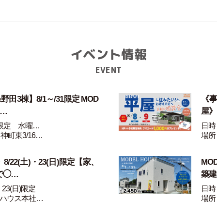
イベント情報
EVENT
田3棟】8/1～/31限定 MOD
《事
家…
屋》
1限定 水曜…
日時：
神町東3/16…
場所
/22(土)・23(日)限定【家、
MO
で◯…
築建
・23(日)限定
日時：
ハウス本社…
場所