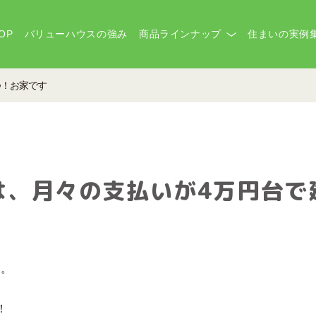
OP
バリューハウスの強み
商品ラインナップ
住まいの実例
つ！お家です
は、月々の支払いが4万円台で
す。
！