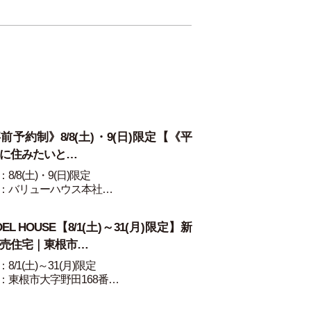
前予約制》8/8(土)・9(日)限定【《平
に住みたいと…
8/8(土)・9(日)限定
：バリューハウス本社…
DEL HOUSE【8/1(土)～31(月)限定】新
売住宅｜東根市…
8/1(土)～31(月)限定
：東根市大字野田168番…