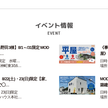
イベント情報
EVENT
田3棟】8/1～/31限定 MOD
《事
家…
屋》
1限定 水曜…
日時：
神町東3/16…
場所
/22(土)・23(日)限定【家、
MO
で◯…
築建
・23(日)限定
日時：
ハウス本社…
場所