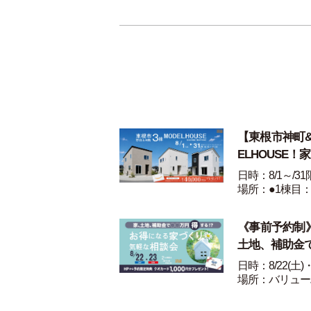
【東根市神町&野
ELHOUSE！
日時：8/1～/3
場所：●1棟目：
《事前予約制》8
土地、補助金
日時：8/22(土)
場所：バリュー