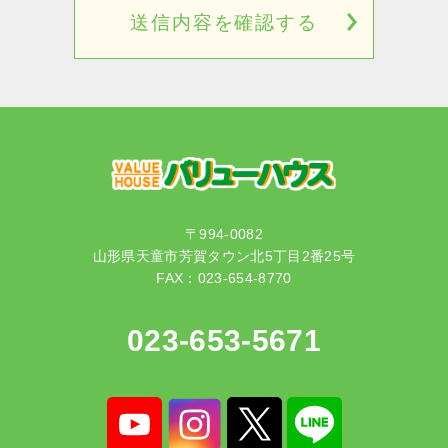
〒994-0082
山形県天童市芳賀タウン北5丁目2番25号
FAX：023-654-8770
023-653-5671