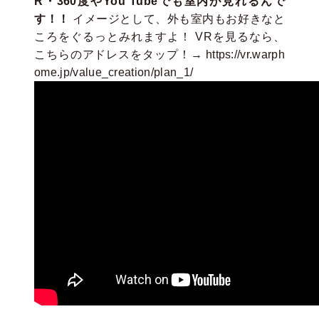
R・360度やYou Tubeでも室内が見れるんで
す！！
イメージとして、外も室内もお好きなと
ころをぐるっとみれますよ！ VRを見るなら、
こちらのアドレスをタップ！→
https://vr.warph
ome.jp/value_creation/plan_1/