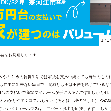
1
/
1
機会をお見逃しなく★
払うの？ 今の賃貸生活では家賃を支払い続けても自分のもの
族も自由に出来ない毎日で、間取りも実は不便を感じているなど･
台の支払いで新築マイホームが手に入るんです!! しかも4Ｌ
込）とわかりやすくコスパも良い（あとは土地代だけ！） 今の
さい♪ バリューハウスは、アパート脱出を応援します！ しか