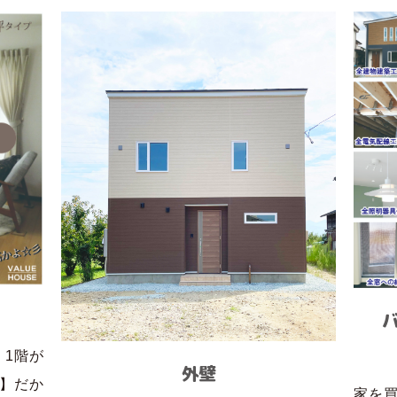
、1階が
外壁
】だか
家を