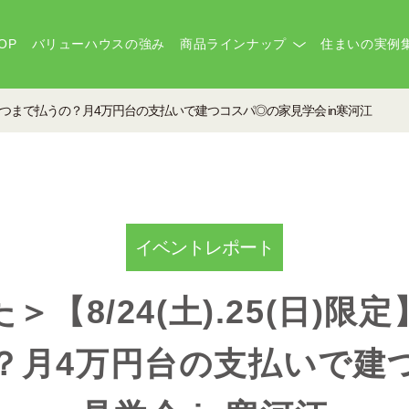
OP
バリューハウスの強み
商品ラインナップ
住まいの実例
家賃いつまで払うの？月4万円台の支払いで建つコスパ◎の家見学会 in寒河江
イベントレポート
【8/24(土).25(日)
？月4万円台の支払いで建