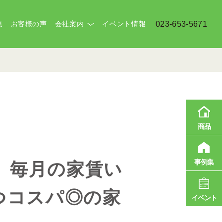
集
お客様の声
会社案内
イベント情報
023-653-5671
商品
事例集
限定】毎月の家賃い
つコスパ◎の家
イベント