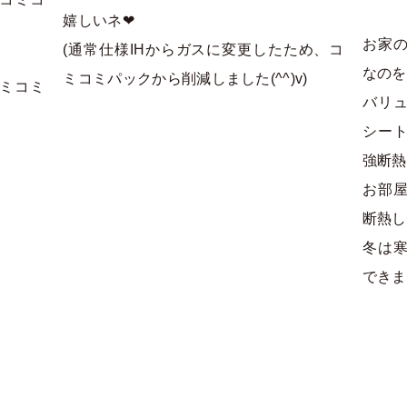
嬉しいネ❤
お家の
(通常仕様IHからガスに変更したため、コ
なのを
ミコミパックから削減しました(^^)v)
ミコミ
バリ
シー
強断熱
お部
断熱し
冬は
できま