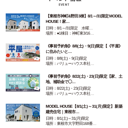
EVENT
【東根市神町&野田3棟】8/1～/31限定 MODEL
HOUSE！家…
日時：8/1～/31限定 水曜…
場所：●1棟目：神町東3/16…
《事前予約制》8/8(土)・9(日)限定【《平屋》
に住みたいと…
日時：8/8(土)・9(日)限定
場所：バリューハウス本社…
《事前予約制》8/22(土)・23(日)限定【家、土
地、補助金で◯…
日時：8/22(土)・23(日)限定
場所：バリューハウス本社…
MODEL HOUSE【8/1(土)～31(月)限定】新築
建売住宅｜東根市…
日時：8/1(土)～31(月)限定
場所：東根市大字野田168番…