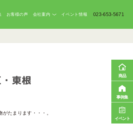
集
お客様の声
会社案内
イベント情報
023-653-5671
商品
江・東根
事例集
物がたまります・・・。
イベント