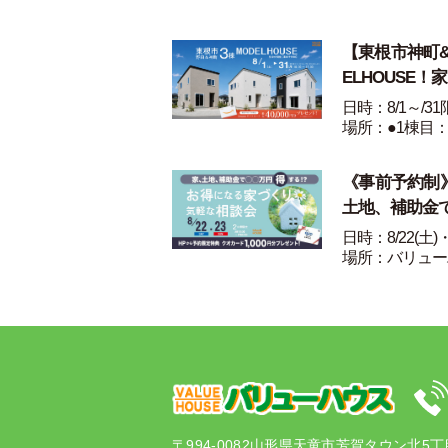
【東根市神町&野
ELHOUSE！
日時：8/1～/3
場所：●1棟目：
《事前予約制》8
土地、補助金
日時：8/22(土)
場所：バリュー
〒994-0082
山形県天童市芳賀タウン北5丁目