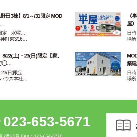
田3棟】8/1～/31限定 MOD
《事
家…
屋》
1限定 水曜…
日時：
神町東3/16…
場所
/22(土)・23(日)限定【家、
MO
で◯…
築建
・23(日)限定
日時：
ハウス本社…
場所
023-653-5671
2番25号
FAX：023-654-8770