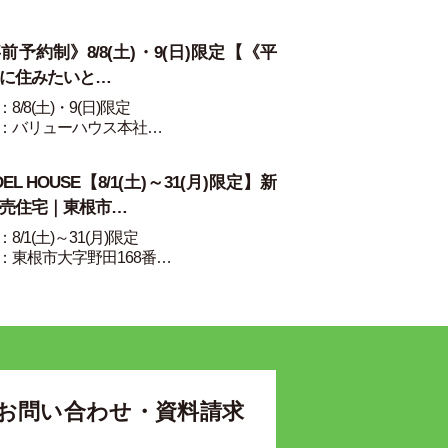
前予約制》8/8(土)・9(日)限定【《平
に住みたいと…
8/8(土)・9(日)限定
：バリューハウス本社…
DEL HOUSE【8/1(土)～31(月)限定】新
売住宅｜東根市…
8/1(土)～31(月)限定
：東根市大字野田168番…
お問い合わせ・資料請求