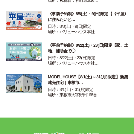
場所：●1棟目：神町東3/16…
《事前予約制》8/8(土)・9(日)限定【《平屋》
に住みたいと…
日時：8/8(土)・9(日)限定
場所：バリューハウス本社…
《事前予約制》8/22(土)・23(日)限定【家、土
地、補助金で◯…
日時：8/22(土)・23(日)限定
場所：バリューハウス本社…
MODEL HOUSE【8/1(土)～31(月)限定】新築
建売住宅｜東根市…
日時：8/1(土)～31(月)限定
場所：東根市大字野田168番…