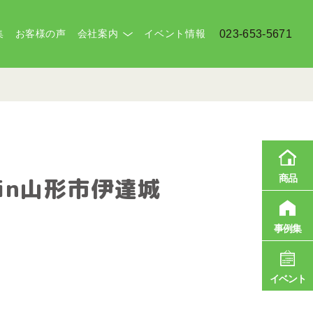
集
お客様の声
会社案内
イベント情報
023-653-5671
商品
in山形市伊達城
事例集
イベント