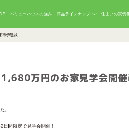
OP
バリューハウスの強み
商品ラインナップ
住まいの実例
山形市伊達城
1,680万円のお家見学会開催
した。
）の2日間限定で見学会開催！