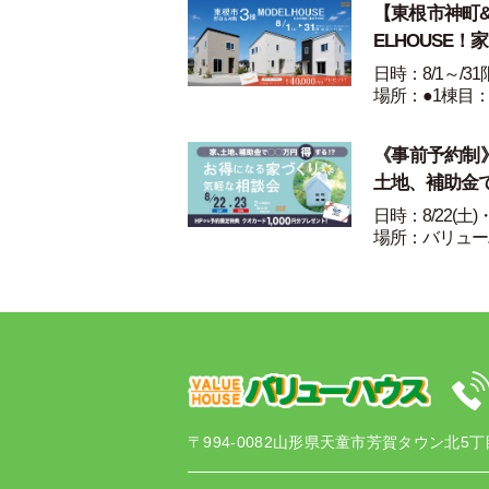
【東根市神町&野
ELHOUSE！
日時：8/1～/3
場所：●1棟目：
《事前予約制》8
土地、補助金
日時：8/22(土)
場所：バリュー
〒994-0082
山形県天童市芳賀タウン北5丁目