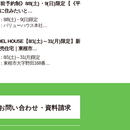
前予約制》8/8(土)・9(日)限定【《平
に住みたいと…
8/8(土)・9(日)限定
：バリューハウス本社…
DEL HOUSE【8/1(土)～31(月)限定】新
売住宅｜東根市…
8/1(土)～31(月)限定
：東根市大字野田168番…
お問い合わせ・資料請求