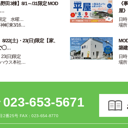
田3棟】8/1～/31限定 MOD
《事
家…
屋》
1限定 水曜…
日時：
神町東3/16…
場所
/22(土)・23(日)限定【家、
MO
で◯…
築建
・23(日)限定
日時：
ハウス本社…
場所
023-653-5671
2番25号
FAX：023-654-8770